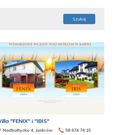
Szukaj
illa "FENIX" i "IBIS"
Nadbałtycka 4, Jaskrów
58 674 74 15