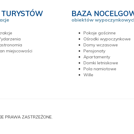
 TURYSTÓW
BAZA NOCELGO
acje
obiektów wypoczynkowyc
rakcje
Pokoje gościnne
ydarzenia
Ośrodki wypoczynkowe
astronomia
Domy wczasowe
lan miejscowości
Pensjonaty
Apartamenty
Domki letniskowe
Pola namiotowe
Wille
KIE PRAWA ZASTRZEŻONE.