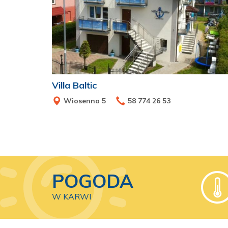
Villa Baltic
Wiosenna 5
58 774 26 53
POGODA
W KARWI