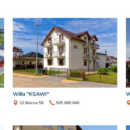
Willa "KSAWI"
W
12 Marca 56
505 680 640