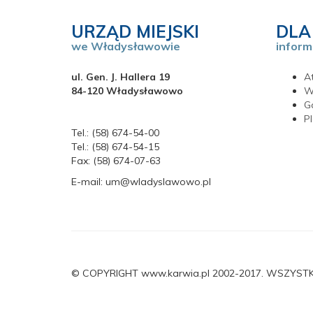
URZĄD MIEJSKI
DLA
we Władysławowie
inform
ul. Gen. J. Hallera 19
At
84-120 Władysławowo
W
G
P
Tel.: (58) 674-54-00
Tel.: (58) 674-54-15
Fax: (58) 674-07-63
E-mail: um@wladyslawowo.pl
© COPYRIGHT www.karwia.pl 2002-2017. WSZYST