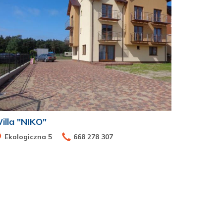
illa "NIKO"
Ekologiczna 5
668 278 307