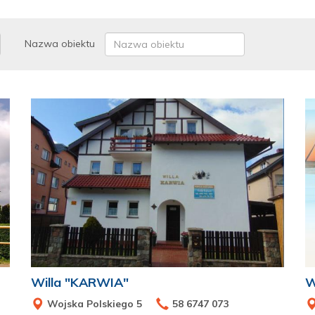
Nazwa obiektu
Willa "KARWIA"
W
Wojska Polskiego 5
58 6747 073