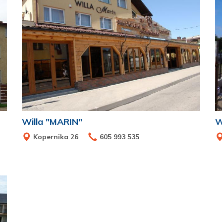
Willa "MARIN"
W
Kopernika 26
605 993 535