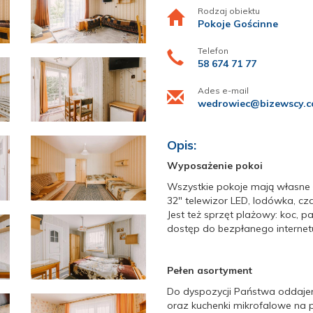
Rodzaj obiektu
Pokoje Gościnne
Telefon
58 674 71 77
Ades e-mail
wedrowiec@bizewscy.c
Opis:
Wyposażenie pokoi
Wszystkie pokoje mają własne 
32" telewizor LED, lodówka, c
Jest też sprzęt plażowy: koc, 
dostęp do bezpłanego internet
Pełen asortyment
Do dyspozycji Państwa oddaje
oraz kuchenki mikrofalowe na 