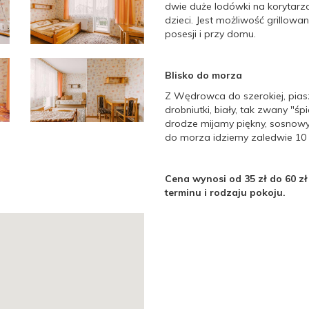
dwie duże lodówki na korytarz
dzieci. Jest możliwość grillowa
posesji i przy domu.
Blisko do morza
Z Wędrowca do szerokiej, piaszc
drobniutki, biały, tak zwany "śp
drodze mijamy piękny, sosnowy 
do morza idziemy zaledwie 10 
Cena wynosi od 35 zł do 60 z
terminu i rodzaju pokoju.