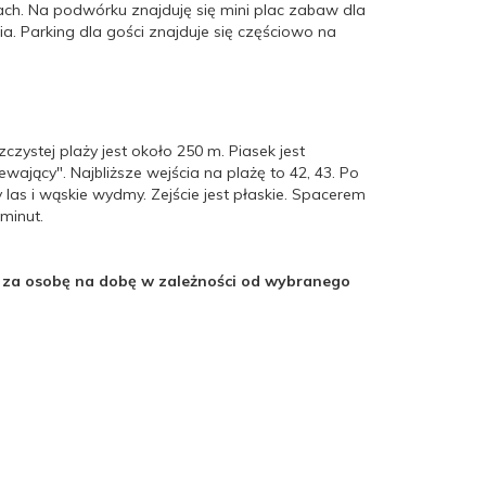
ach. Na podwórku znajduję się mini plac zabaw dla
nia. Parking dla gości znajduje się częściowo na
zystej plaży jest około 250 m. Piasek jest
iewający". Najbliższe wejścia na plażę to 42, 43. Po
las i wąskie wydmy. Zejście jest płaskie. Spacerem
minut.
ł za osobę na dobę w zależności od wybranego