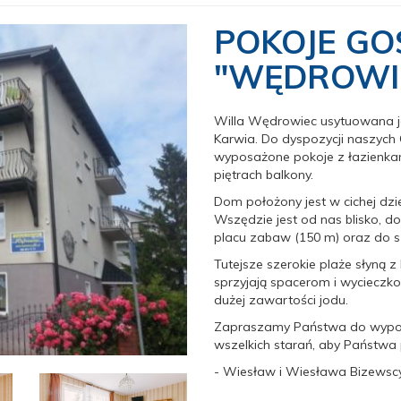
POKOJE GO
"WĘDROWI
Willa Wędrowiec usytuowana je
Karwia. Do dyspozycji naszych
wyposażone pokoje z łazienkam
piętrach balkony.
Dom położony jest w cichej dzie
Wszędzie jest od nas blisko, d
placu zabaw (150 m) oraz do s
Tutejsze szerokie plaże słyną z 
sprzyjają spacerom i wycieczk
dużej zawartości jodu.
Zapraszamy Państwa do wypo
wszelkich starań, aby Państwa 
- Wiesław i Wiesława Bizewsc