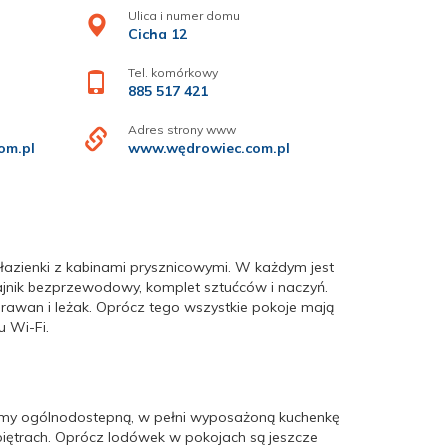
Ulica i numer domu
Cicha 12
Tel. komórkowy
885 517 421
Adres strony www
om.pl
www.wędrowiec.com.pl
łazienki z kabinami prysznicowymi. W każdym jest
zajnik bezprzewodowy, komplet sztućców i naczyń.
parawan i leżak. Oprócz tego wszystkie pokoje mają
u Wi-Fi.
my ogólnodostepną, w pełni wyposażoną kuchenkę
piętrach. Oprócz lodówek w pokojach są jeszcze