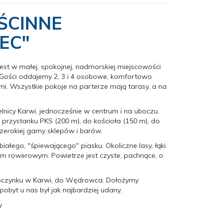
ŚCINNE
EC"
st w małej, spokojnej, nadmorskiej miejscowości
 Gości oddajemy 2, 3 i 4 osobowe, komfortowo
i. Wszystkie pokoje na parterze mają tarasy, a na
lnicy Karwi, jednocześnie w centrum i na uboczu.
o przystanku PKS (200 m), do kościoła (150 m), do
zerokiej gamy sklepów i barów.
białego, "śpiewającego" piasku. Okoliczne lasy, łąki
om rowerowym. Powietrze jest czyste, pachnące, o
czynku w Karwi, do Wędrowca. Dołożymy
pobyt u nas był jak najbardziej udany.
y