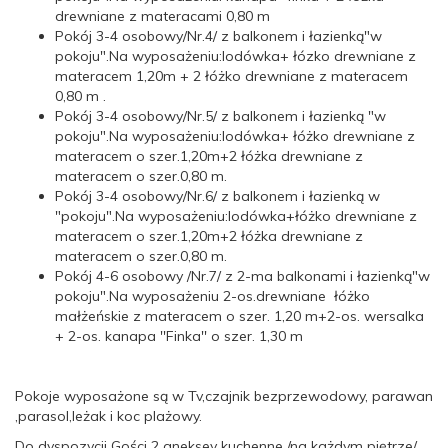
drewniane z materacami 0,80 m
Pokój 3-4 osobowy/Nr.4/ z balkonem i łazienką"w
pokoju".Na wyposażeniu:lodówka+ łózko drewniane z
materacem 1,20m + 2 łóżko drewniane z materacem
0,80 m .
Pokój 3-4 osobowy/Nr.5/ z balkonem i łazienką "w
pokoju".Na wyposażeniu:lodówka+ łóżko drewniane z
materacem o szer.1,20m+2 łóżka drewniane z
materacem o szer.0,80 m.
Pokój 3-4 osobowy/Nr.6/ z balkonem i łazienką w
"pokoju".Na wyposażeniu:lodówka+łóżko drewniane z
materacem o szer.1,20m+2 łóżka drewniane z
materacem o szer.0,80 m.
Pokój 4-6 osobowy /Nr.7/ z 2-ma balkonami i łazienką"w
pokoju".Na wyposażeniu 2-os.drewniane łóżko
małżeńskie z materacem o szer. 1,20 m+2-os. wersalka
+ 2-os. kanapa ''Finka'' o szer. 1,30 m
Pokoje wyposażone są w Tv,czajnik bezprzewodowy, parawan
,parasol,leżak i koc plażowy.
Do dyspozycji Gości 2 aneksey kuchenne /na każdym piętrze/