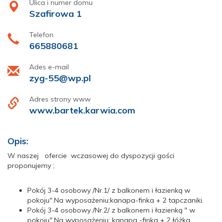
Ulica i numer domu
Szafirowa 1
Telefon
665880681
Ades e-mail
zyg-55@wp.pl
Adres strony www
www.bartek.karwia.com
Opis:
W naszej ofercie wczasowej do dyspozycji gości
proponujemy ;
Pokój 3-4 osobowy /Nr.1/ z balkonem i łazienką w
pokoju".Na wyposażeniu:kanapa-finka + 2 tapczaniki.
Pokój 3-4 osobowy /Nr.2/ z balkonem i łazienką " w
pokoju".Na wyposażeniu: kanapa -finka + 2 łóżka