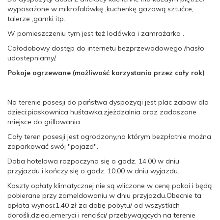
wyposażone w mikrofalówkę ,kuchenkę gazową sztućce,
talerze ,garnki itp.
W pomieszczeniu tym jest też lodówka i zamrażarka .
Całodobowy dostęp do internetu bezprzewodowego /hasło
udostepniamy/.
Pokoje ogrzewane (możliwość korzystania przez cały rok)
Na terenie posesji do państwa dyspozycji jest plac zabaw dla
dzieci:piaskownica huśtawka,zjeżdzalnia oraz zadaszone
miejsce do grillowania.
Cały teren posesji jest ogrodzony,na którym bezpłatnie można
zaparkować swój "pojazd".
Doba hotelowa rozpoczyna się o godz. 14,00 w dniu
przyjazdu i kończy się o godz. 10,00 w dniu wyjazdu.
Koszty opłaty klimatycznej nie są wliczone w cenę pokoi i będą
pobierane przy zameldowaniu w dniu przyjazdu.Obecnie ta
opłata wynosi:1,40 zł za dobę pobytu/ od wszystkich
dorośli,dzieci,emeryci i renciści/ przebywających na terenie